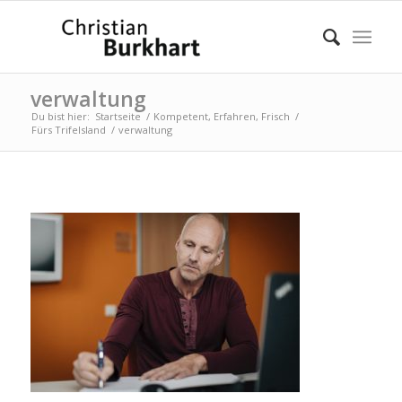
verwaltung
Du bist hier:
Startseite
/
Kompetent, Erfahren, Frisch
/
Fürs Trifelsland
/
verwaltung