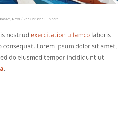
/
Images
,
News
von
Christian Burkhart
is nostrud
exercitation ullamco
laboris
o consequat. Lorem ipsum dolor sit amet,
, sed do eiusmod tempor incididunt ut
ua
.