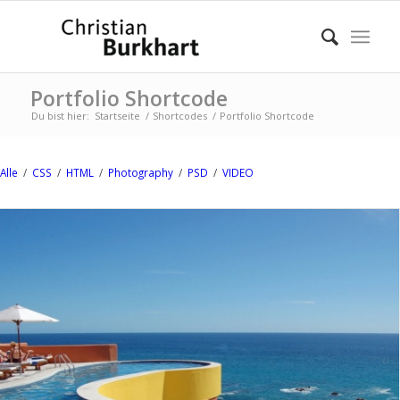
Portfolio Shortcode
Du bist hier:
Startseite
/
Shortcodes
/
Portfolio Shortcode
Alle
/
CSS
/
HTML
/
Photography
/
PSD
/
VIDEO