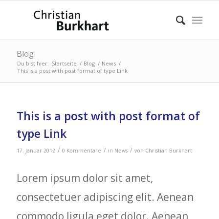
Blog
Du bist hier:
Startseite
/
Blog
/
News
/
This is a post with post format of type Link
This is a post with post format of
type Link
/
/
/
17. Januar 2012
0 Kommentare
in
News
von
Christian Burkhart
Lorem ipsum dolor sit amet,
consectetuer adipiscing elit. Aenean
commodo ligula eget dolor. Aenean